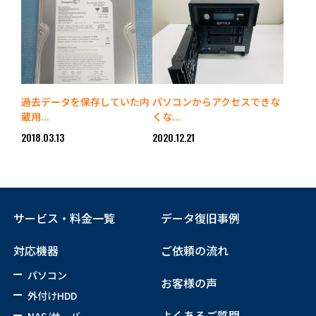
過去データを保存していた内
パソコンからアクセスできな
蔵用...
くな...
2018.03.13
2020.12.21
サービス・料金一覧
データ復旧事例
対応機器
ご依頼の流れ
パソコン
お客様の声
外付けHDD
よくあるご質問