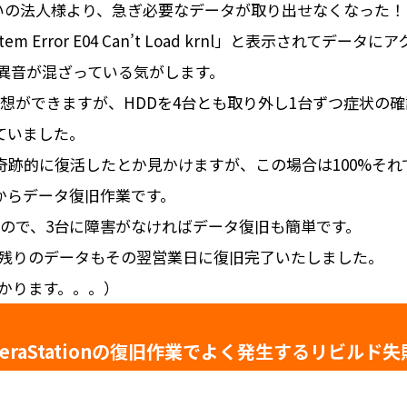
てお使いの法人様より、急ぎ必要なデータが取り出せなくなった
em Error E04 Can’t Load krnl」と表示されてデー
に異音が混ざっている気がします。
想ができますが、HDDを4台とも取り外し1台ずつ症状の
ていました。
ら奇跡的に復活したとか見かけますが、この場合は100%そ
からデータ復旧作業です。
ていますので、3台に障害がなければデータ復旧も簡単です。
残りのデータもその翌営業日に復旧完了いたしました。
かります。。。）
TeraStationの復旧作業でよく発生するリビルド失