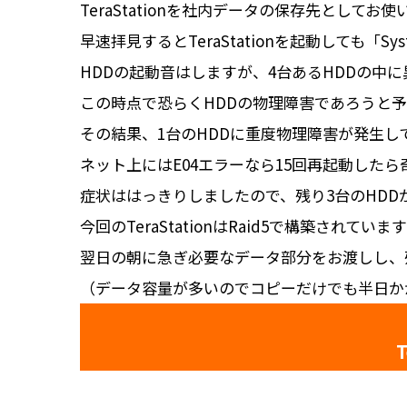
TeraStationを社内データの保存先とし
早速拝見するとTeraStationを起動しても「Syst
HDDの起動音はしますが、4台あるHDDの中
この時点で恐らくHDDの物理障害であろうと予
その結果、1台のHDDに重度物理障害が発生し
ネット上にはE04エラーなら15回再起動した
症状ははっきりしましたので、残り3台のHDD
今回のTeraStationはRaid5で構築され
翌日の朝に急ぎ必要なデータ部分をお渡しし、
（データ容量が多いのでコピーだけでも半日か