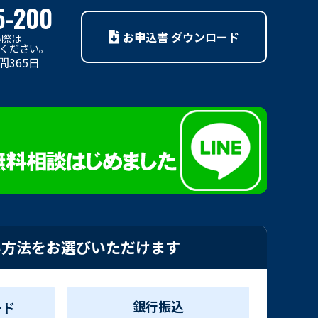
5-200
お申込書 ダウンロード
い際は
利用ください。
間365日
い方法をお選びいただけます
銀行振込
ード