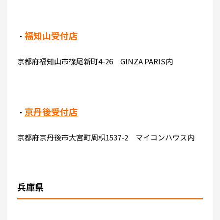
福知山受付店
・
京都府福知山市篠尾新町4-26 GINZA PARIS内
京丹後受付店
・
京都府京丹後市大宮町周枳1537-2 マイコンハウス内
兵庫県