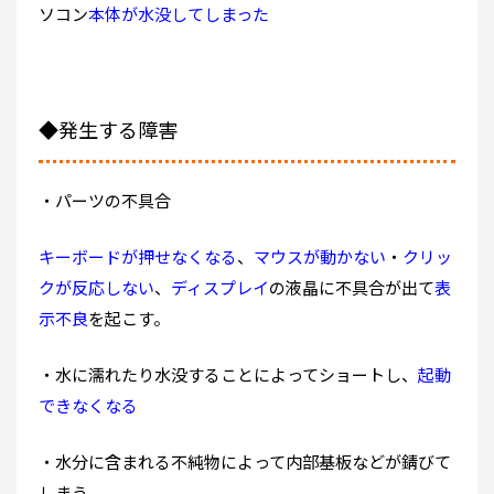
ソコン
本体が水没してしまった
◆発生する障害
・パーツの不具合
キーボードが押せなくなる
、
マウスが動かない
・
クリッ
クが反応しない
、
ディスプレイ
の液晶に不具合が出て
表
示不良
を起こす。
・水に濡れたり水没することによってショートし、
起動
できなくなる
・水分に含まれる不純物によって内部基板などが錆びて
しまう