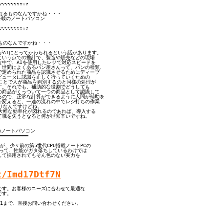
∵∵∵∵∵∵∵☆∵

なるものなんですかね・・・

搭載のノートパソコン

∵∵∵∵∵∵∵☆∵

ものなんですかね・・・

━━━━━━━━━

種がAIにとってかわられるという話があります。

いう点での推計で、製造や販売などの現場

中で、AIを使用したレジで対応スピードを

世間によくあるパン屋さんって、パンの種類、

定められた商品を認識させるためにディープ

ュータに認識を正しく行っていくための

ことで人が商品を判別するのと同様の処理が

。それでも、補助的な役割でどうしても

商品がくっついて一つの商品として認識して

ので、正常な計算ができるように人間が補助を

変えると、一連の流れの中でレジ打ちの作業

りなんですけどね。

大幅な効率化が図れるのであれば、導入する

職を失うとなると何が世知辛いですね。

のノートパソコン

━━━━━━━━━

、少々前の第5世代CPU搭載ノートPCの

言って、性能がガタ落ちしているわけでは

て採用されてもそん色のない実力を

t/Imd17Dtf7N
す。お客様のニーズに合わせて最適な

す。

791まで、直接お問い合わせください。
