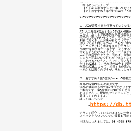
∵☆∵∵∵∵∵∵∵∵∵∵∵∵∵∵∵∵∵∵∵∵∵∵∵∵∵∵∵∵
　本日のラインナップ

　【１】AIが普及すると仕事ってなく
　【２】おすすめ！第5世代Core i5
∵☆∵∵∵∵∵∵∵∵∵∵∵∵∵∵∵∵∵∵∵∵∵∵∵∵∵∵∵∵
１．AIが普及すると仕事ってなくなる
━━━━━━━━━━━━━━━━━━━━━━━━━━━━━━
AI(人工知能)普及すると50%近い職
これは、あくまで技術的な代替可能性と
作業の比率が高いそうです。そのような
劇的に変化させたお店があるそうです。
形状って全く同じものが一つもない中で
ラーニングという手法を使用してコンピ
"経験"を積ませていきます。そうする
行えるようになるようになっていきます
人の手は必要だそうで、例えば、複数の
しまうと正常なレジ打ちができなくなる
してあげるというところです。言い方を
だけをAI化して、それ以外は今まで通
作業のAI化によって、担当する作業の
べきかとは思うのですが、それによって
２．おすすめ！第5世代Core i5搭載
━━━━━━━━━━━━━━━━━━━━━━━━━━━━━━
今月の特選PCからの紹介です。

現在の最新のもので第7世代となりますが
ご案内です。第5世代のCPUだからと
ありませんし、現時点で主力マシンとし
発揮してくれますよ。

詳しくはこちらを

https://db.t
　　　→
チラシで紹介しているのはほんの一例で
スペックをもつマシンのご提案も可能で
※購入につきましては、06-4708-3