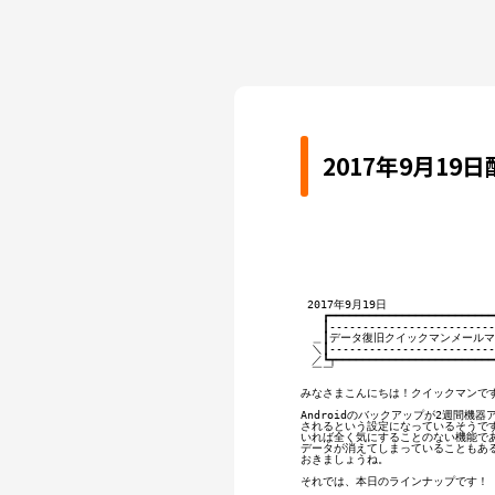
2017年9月1
 2017年9月19日

　　┏━━━━━━━━━━━━━━━━━━━━━━━━━━
　　┃--------------------------
　＿┃データ復旧クイックマンメールマガ
　＼┃-------------------------
　／┗┯━━━━━━━━━━━━━━━━━━━━━━━━
　￣￣　　　　　　　　　　　　　　　
みなさまこんにちは！クイックマンです
Androidのバックアップが2週間機
されるという設定になっているそうです。
いれば全く気にすることのない機能であ
データが消えてしまっていることもある
おきましょうね。

それでは、本日のラインナップです！
