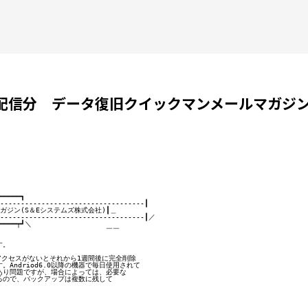
9日配信分 データ復旧クイックマンメールマガジ
━━━━┓

----------------------------------┃

ジン(S＆Eシステムズ株式会社)┃＿

-----------------------------------┃／

━━━━┯┛＼

　　　　　　　　　　　　　　　￣￣

。

器アクセスがないとそれから1週間後に完全削除

Andriod6.0以降の機器で毎日使用されて

り問題ですが、場合によっては、必要な

ので、バックアップは複数に残して
