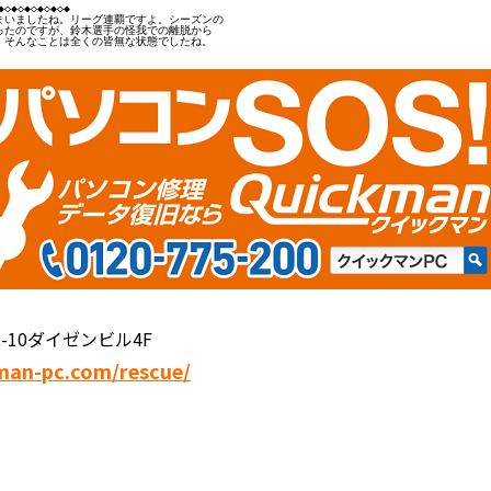
◇◆◇◆◇◆◇◆◇◆

いましたね。リーグ連覇ですよ。シーズンの

たのですが、鈴木選手の怪我での離脱から

そんなことは全くの皆無な状態でしたね。

ン
-10ダイゼンビル4F
man-pc.com/rescue/