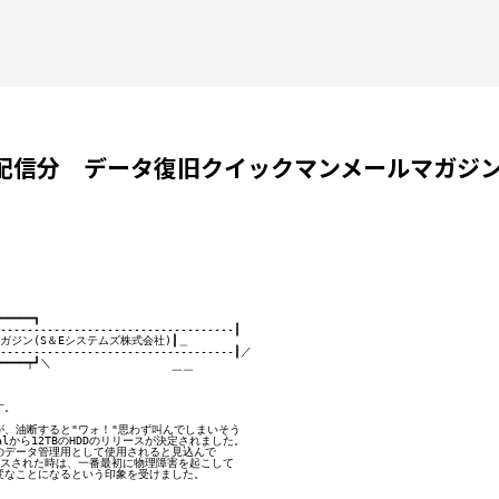
4日配信分 データ復旧クイックマンメールマガジ
━━━━┓

----------------------------------┃

ジン(S＆Eシステムズ株式会社)┃＿

-----------------------------------┃／

━━━━┯┛＼

　　　　　　　　　　　　　　　￣￣

。

、油断すると"ワォ！"思わず叫んでしまいそう

talから12TBのHDDのリリースが決定されました。

データ管理用として使用されると見込んで

ースされた時は、一番最初に物理障害を起こして

なことになるという印象を受けました。
