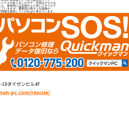
ュースがありましたので、今回はそちらを

た。基本的には以前からと同じスタイルで

ていますが、重要度が高そうな情報が

で情報を提供していければと考えています。
ン
-10ダイゼンビル4F
man-pc.com/rescue/