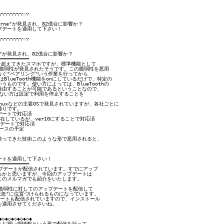
∵∵∵∵∵∵∵☆∵

Borne"が発見され、82億台に影響か？

デートを適用して下さい！

∵∵∵∵∵∵∵☆∵

rne"が発見され、82億台に影響か？

━━━━━━━━━

を超えてきたスマホですが、標準機能として

ての脆弱性が発見されたそうです。この脆弱性を悪用

ぐ"ペアリング"いう作業を行ってから

はBlueTooth機能をonにしているだけで、特定の

ものです。使い方によっては、BlueToothの

由することが可能であるということなので、

定のない方は設定で利用を停止することを

、Linuxなどの主要OSで発見されていますが、各社ごとに

りです。

デートで対応済

存在しているが、ver10にすることで対応済

プデートで対応済

ースの予定

ってきた技術このような形で悪用されると、

トを適用して下さい！

━━━━━━━━━

ップデートが配信されています。すでにアップ

かと思いますが、今回のアップデートは

のメルマガでも紹介をいたします。

脆弱性に対してのアップデートを配信して

緊急"に位置づけられるものになっています。

ップデートも配信されていますので、インストール

適用させてくださいね。

◇◆◇◆◇◆◇◆◇◆

お買い得情報という形で配信を行って
