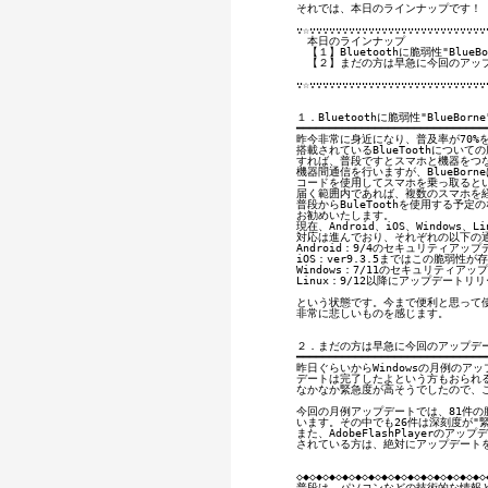
それでは、本日のラインナップです！

∵☆∵∵∵∵∵∵∵∵∵∵∵∵∵∵∵∵∵∵∵∵∵∵∵∵∵∵∵∵
　本日のラインナップ

　【１】Bluetoothに脆弱性"Blue
　【２】まだの方は早急に今回のアップ
∵☆∵∵∵∵∵∵∵∵∵∵∵∵∵∵∵∵∵∵∵∵∵∵∵∵∵∵∵∵
１．Bluetoothに脆弱性"BlueBo
━━━━━━━━━━━━━━━━━━━━━━━━━━━━━━
昨今非常に身近になり、普及率が70%
搭載されているBlueToothについ
すれば、普段ですとスマホと機器をつな
機器間通信を行いますが、BlueBorne
コードを使用してスマホを乗っ取るという
届く範囲内であれば、複数のスマホを経
普段からBuleToothを使用する予
お勧めいたします。

現在、Android、iOS、Windows
対応は進んでおり、それぞれの以下の通
Android：9/4のセキュリティアップ
iOS：ver9.3.5まではこの脆弱性が
Windows：7/11のセキュリティアッ
Linux：9/12以降にアップデートリリ
という状態です。今まで便利と思って使
非常に悲しいものを感じます。

２．まだの方は早急に今回のアップデー
━━━━━━━━━━━━━━━━━━━━━━━━━━━━━━
昨日ぐらいからWindowsの月例のア
デートは完了したよという方もおられる
なかなか緊急度が高そうでしたので、こ
今回の月例アップデートでは、81件の
います。その中でも26件は深刻度が"
また、AdobeFlashPlayerのア
されている方は、絶対にアップデートを
◇◆◇◆◇◆◇◆◇◆◇◆◇◆◇◆◇◆◇◆◇◆◇◆◇◆◇◆◇◆
普段は、パソコンなどの技術的な情報と