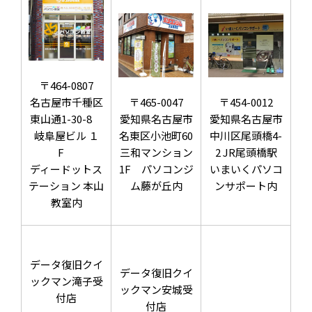
〒464-0807
名古屋市千種区
〒465-0047
〒454-0012
東山通1-30-8
愛知県名古屋市
愛知県名古屋市
岐阜屋ビル １
名東区小池町60
中川区尾頭橋4-
F
三和マンション
2 JR尾頭橋駅
ディードットス
1F パソコンジ
いまいくパソコ
テーション 本山
ム藤が丘内
ンサポート内
教室内
データ復旧クイ
データ復旧クイ
ックマン滝子受
ックマン安城受
付店
付店