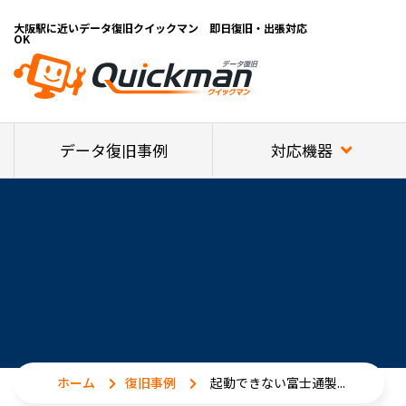
大阪駅に近いデータ復旧クイックマン 即日復旧・出張対応
OK
対応機器
データ復旧事例
ホーム
復旧事例
起動できない富士通製...