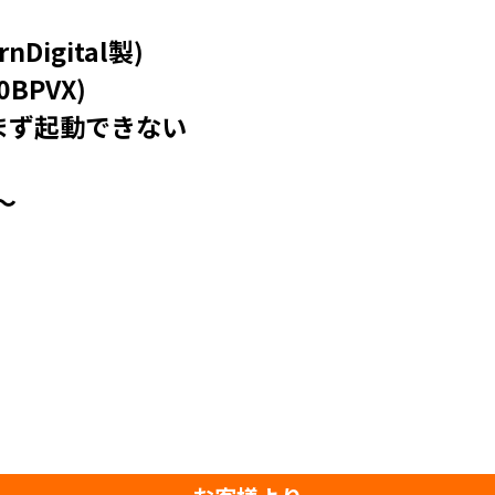
igital製)
BPVX)
まず起動できない
～