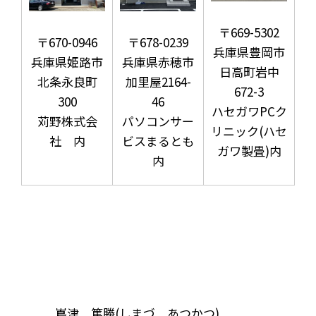
〒669-5302
〒670-0946
〒678-0239
兵庫県豊岡市
兵庫県姫路市
兵庫県赤穂市
日高町岩中
北条永良町
加里屋2164-
672-3
300
46
ハセガワPCク
苅野株式会
パソコンサー
リニック(ハセ
社 内
ビスまるとも
ガワ製畳)内
内
嶌津 篤勝(しまづ あつかつ)