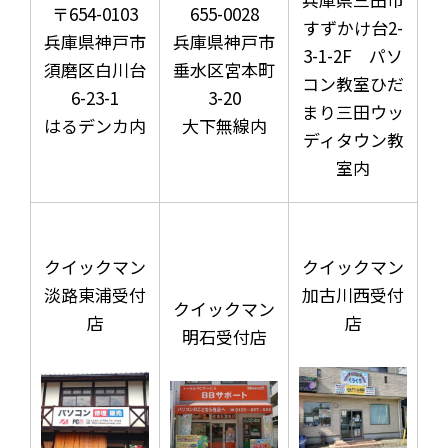
〒654-0103
655-0028
すずかけ台2-
兵庫県神戸市
兵庫県神戸市
3-1-2F パソ
須磨区白川台
垂水区宮本町
コン教室ひだ
6-23-1
3-20
まり三田ウッ
はるデンカ内
大下無線内
ディタウン教
室内
クイックマン
クイックマン
淡路東浦受付
加古川西受付
クイックマン
店
店
明石受付店