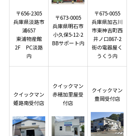
〒656-2305
〒675-0055
〒673-0005
兵庫県淡路市
兵庫県加古川
兵庫県明石市
浦657
市東神吉町西
小久保5-12-2
東浦物産館
井ノ口867-2
BBサポート内
2F PC淡路
街の電器屋く
内
うくう内
クイックマン
クイックマン
クイックマン
赤穂加里屋受
豊岡受付店
姫路南受付店
付店