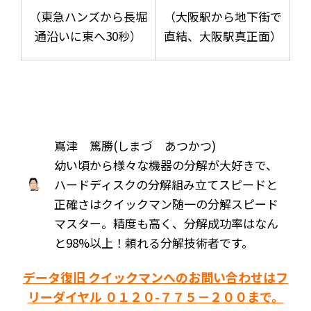
（東急ハンズから長堀
（大阪駅から地下街で
通沿いに東へ30秒）
直結、大阪駅真正面）
嶌津 篤勝(しまづ あつかつ)
幼い頃から様々な機器の分解が大好きで、
ハードディスクの分解組み立てスピードと
正確さはクイックマン随一の分解スピード
マスター。精度も高く、分解成功率はなん
と98%以上！頼れる分解技術者です。
データ復旧 クイックマンへのお問い合わせはフ
リーダイヤル ０１２０-７７５－２００まで。