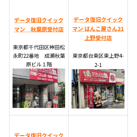
データ復旧クイック
データ復旧クイック
マン はんこ屋さん21
マン 秋葉原受付店
上野受付店
東京都千代田区神田松
永町22番地 成瀬秋葉
東京都台東区東上野4-
原ビル１階
2-1
データ復旧クイック