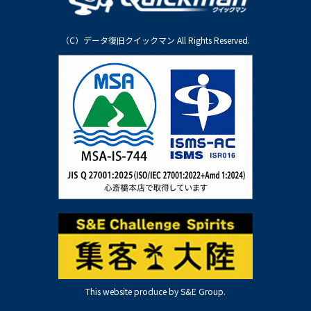
（C）データ復旧クイックマン All Rights Reserved.
This website produce by S&E Group.