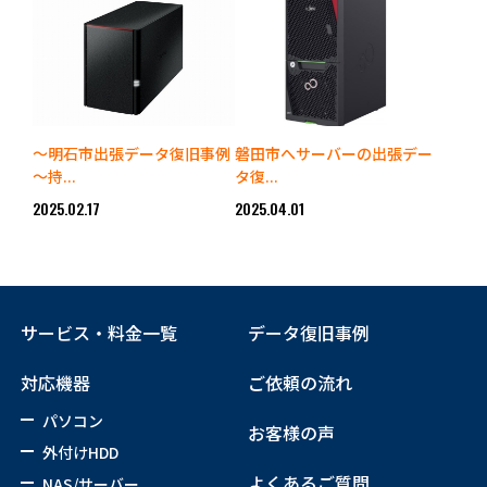
～明石市出張データ復旧事例
磐田市へサーバーの出張デー
～持...
タ復...
2025.02.17
2025.04.01
サービス・料金一覧
データ復旧事例
対応機器
ご依頼の流れ
パソコン
お客様の声
外付けHDD
よくあるご質問
NAS/サーバー