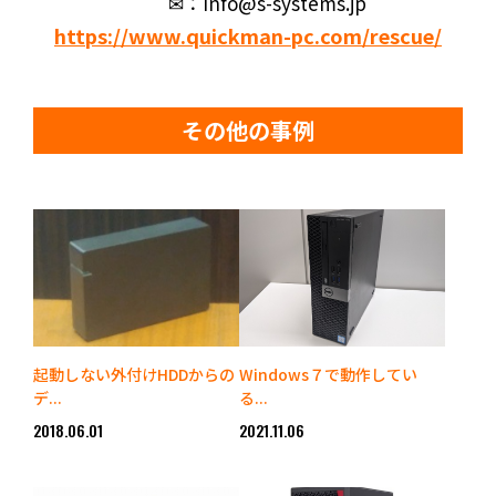
✉：info@s-systems.jp
https://www.quickman-pc.com/rescue/
その他の事例
起動しない外付けHDDからの
Windows７で動作してい
デ...
る...
2018.06.01
2021.11.06