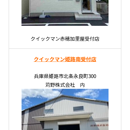
クイックマン赤穂加里屋受付店
クイックマン姫路南受付店
兵庫県姫路市北条永良町300
苅野株式会社 内