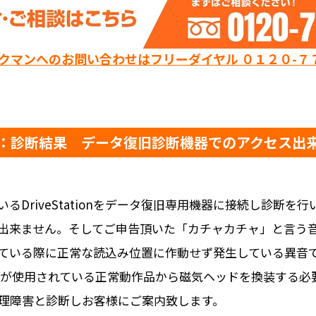
ックマンへのお問い合わせはフリーダイヤル ０１２０-７
：診断結果 データ復旧診断機器でのアクセス出
DriveStationをデータ復旧専用機器に接続し診断
出来ません。そしてご申告頂いた「カチャカチャ」と言う音
ている際に正常な読込み位置に作動せず発生している異音
ドが使用されている正常動作品から磁気ヘッドを換装する必
理障害と診断しお客様にご案内致します。