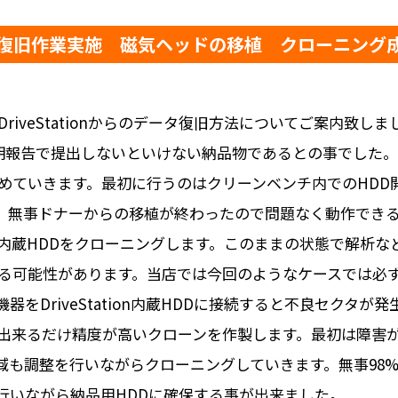
復旧作業実施 磁気ヘッドの移植 クローニング
iveStationからのデータ復旧方法についてご案内致
定期報告で提出しないといけない納品物であるとの事でした
めていきます。最初に行うのはクリーンベンチ内でのHDD
。無事ドナーからの移植が終わったので問題なく動作でき
tion内蔵HDDをクローニングします。このままの状態で解
る可能性があります。当店では今回のようなケースでは必
をDriveStation内蔵HDDに接続すると不良セクタ
出来るだけ精度が高いクローンを作製します。最初は障害
域も調整を行いながらクローニングしていきます。無事98
行いながら納品用HDDに確保する事が出来ました。