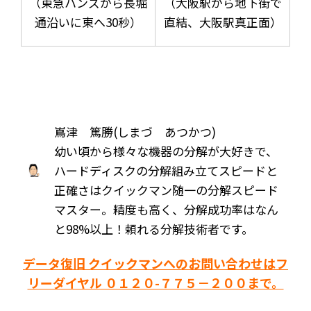
（東急ハンズから長堀
（大阪駅から地下街で
通沿いに東へ30秒）
直結、大阪駅真正面）
嶌津 篤勝(しまづ あつかつ)
幼い頃から様々な機器の分解が大好きで、
ハードディスクの分解組み立てスピードと
正確さはクイックマン随一の分解スピード
マスター。精度も高く、分解成功率はなん
と98%以上！頼れる分解技術者です。
データ復旧 クイックマンへのお問い合わせはフ
リーダイヤル ０１２０-７７５－２００まで。