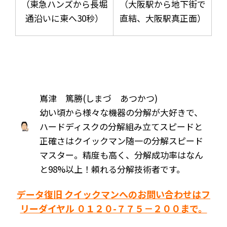
（東急ハンズから長堀
（大阪駅から地下街で
通沿いに東へ30秒）
直結、大阪駅真正面）
嶌津 篤勝(しまづ あつかつ)
幼い頃から様々な機器の分解が大好きで、
ハードディスクの分解組み立てスピードと
正確さはクイックマン随一の分解スピード
マスター。精度も高く、分解成功率はなん
と98%以上！頼れる分解技術者です。
データ復旧 クイックマンへのお問い合わせはフ
リーダイヤル ０１２０-７７５－２００まで。