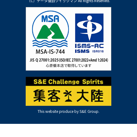
（C）データ復旧クイックマン All Rights Reserved.
This website produce by S&E Group.