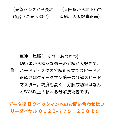
（東急ハンズから長堀
（大阪駅から地下街で
通沿いに東へ30秒）
直結、大阪駅真正面）
嶌津 篤勝(しまづ あつかつ)
幼い頃から様々な機器の分解が大好きで、
ハードディスクの分解組み立てスピードと
正確さはクイックマン随一の分解スピード
マスター。精度も高く、分解成功率はなん
と98%以上！頼れる分解技術者です。
データ復旧 クイックマンへのお問い合わせはフ
リーダイヤル ０１２０-７７５－２００まで。