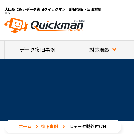
大阪駅に近いデータ復旧クイックマン 即日復旧・出張対応
OK
対応機器
データ復旧事例
ホーム
復旧事例
IOデータ製外付けH...