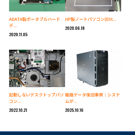
ADATA製ポータブルハード
HP製ノートパソコン(Elit...
デ...
2020.06.18
2020.11.05
起動しないデスクトップパソ
姫路データ復旧事例｜システ
コン...
ムが...
2022.10.21
2025.10.16