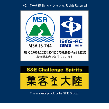
（C）データ復旧クイックマン All Rights Reserved.
This website produce by S&E Group.