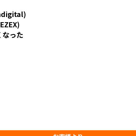
gital)
EZEX)
くなった