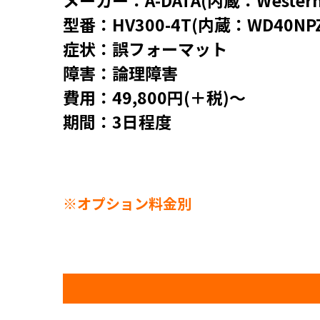
メーカー：A-DATA(内蔵：WesternDi
型番：HV300-4T(内蔵：WD40NPZ
症状：誤フォーマット
障害：論理障害
費用：49,800円(＋税)～
期間：3日程度
※オプション料金別