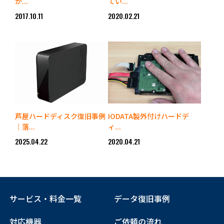
か...
てい...
2017.10.11
2020.02.21
芦屋ハードディスク復旧事例
IODATA製外付けハードデ
｜落...
ィ...
2025.04.22
2020.04.21
サービス・料金一覧
データ復旧事例
対応機器
ご依頼の流れ