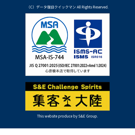
（C）データ復旧クイックマン All Rights Reserved.
This website produce by S&E Group.