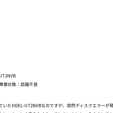
T2NVB
障害状態：認識不良
いたHDEL-UT2NVBなのですが、突然ディスクエラーが