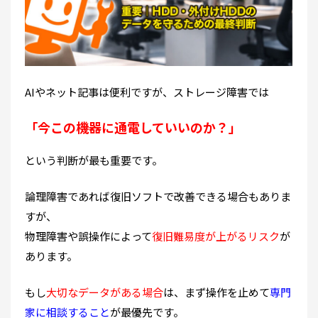
AIやネット記事は便利ですが、ストレージ障害では
「今この機器に通電していいのか？」
という判断が最も重要です。
論理障害であれば復旧ソフトで改善できる場合もありま
すが、
物理障害や誤操作によって
復旧難易度が上がるリスク
が
あります。
もし
大切なデータがある場合
は、まず操作を止めて
専門
家に相談すること
が最優先です。