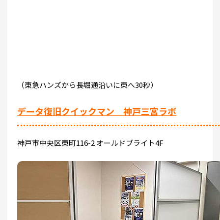
（東急ハンズから長堀通沿いに東へ30秒）
データ復旧クイックマン 神戸三宮ラボ
神戸市中央区東町116-2 オールドブライト4F