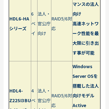
マンスの法人
6
法人・
向け
HDL6-HA
RAID5/6対
ベ
官公庁
高速ネットワ
シリーズ
応
イ
向け
ーク性能を最
大限に引き出
す事が可能
Windows
Server OSを
搭載した法人
HDL4-
4
法人・
RAID5/6対
向けモデル
Z22SI3BU
ベ
官公庁
応
Active