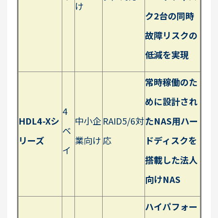
け
ク2台の同時
故障リスクの
低減を実現
常時稼働のた
めに設計され
4
HDL4-Xシ
中小企
RAID5/6対
たNAS用ハー
ベ
リーズ
業向け
応
ドディスクを
イ
搭載した法人
向けNAS
ハイパフォー