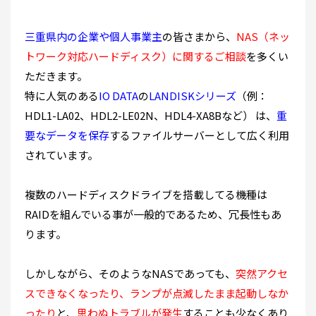
三重県内の企業や個人事業主
の皆さまから、
NAS（ネッ
トワーク対応ハードディスク）に関するご相談
を多くい
ただきます。
特に人気のある
IO DATA
の
LANDISKシリーズ
（例：
HDL1-LA02、HDL2-LE02N、HDL4-XA8Bなど） は、
重
要なデータを保存
するファイルサーバーとして広く利用
されています。
複数のハードディスクドライブを搭載してる機種は
RAIDを組んでいる事が一般的であるため、冗長性もあ
ります。
しかしながら、そのようなNASであっても、
突然アクセ
スできなくなったり、ランプが点滅したまま起動しなか
ったり
と、
思わぬトラブルが発生
することも少なくあり