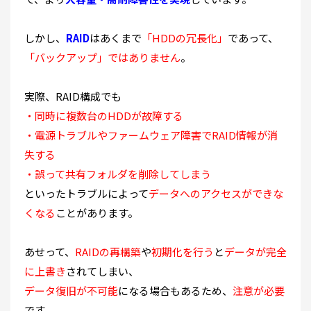
しかし、
RAID
はあくまで
「HDDの冗長化」
であって、
「バックアップ」ではありません
。
実際、RAID構成でも
・同時に複数台のHDDが故障する
・電源トラブルやファームウェア障害でRAID情報が消
失する
・誤って共有フォルダを削除してしまう
といったトラブルによって
データへのアクセスができな
くなる
ことがあります。
あせって、
RAIDの再構築
や
初期化を行う
と
データが完全
に上書き
されてしまい、
データ復旧が不可能
になる場合もあるため、
注意が必要
です。