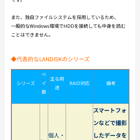
また、独自ファイルシステムを採用しているため、
一般的なWindows環境でHDDを接続しても中身を読む
ことはできません。
◆代表的なLANDISKのシリーズ
ベ
主な用
シリーズ
イ
RAID
対応
備考
途
数
スマートフォ
ンなどで撮影
個人・
したデータを