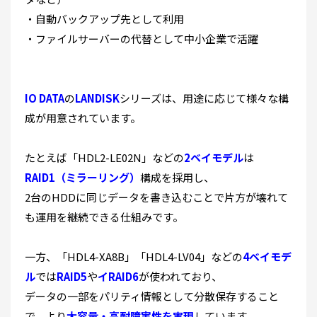
・自動バックアップ先として利用
・ファイルサーバーの代替として中小企業で活躍
IO DATA
の
LANDISK
シリーズは、用途に応じて様々な構
成が用意されています。
たとえば「HDL2-LE02N」などの
2ベイモデル
は
RAID1（ミラーリング）
構成を採用し、
2台のHDDに同じデータを書き込むことで片方が壊れて
も運用を継続できる仕組みです。
一方、「HDL4-XA8B」「HDL4-LV04」などの
4ベイモデ
ル
では
RAID5
や
イRAID6
が使われており、
データの一部をパリティ情報として分散保存すること
で、より
大容量・高耐障害性を実現
しています。