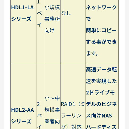
1
HDL1-LA
小規模
ネットワーク
ベ
なし
シリーズ
事務所
で
イ
向け
簡単にコピー
する事ができ
ます。
高速データ転
送を実現した
2ドライブモ
小〜中
2
RAID1（ミ
デルのビジネ
HDL2-AA
規模事
ベ
ラーリン
ス向けNAS
シリーズ
業者向
イ
グ）対応
ハードディス