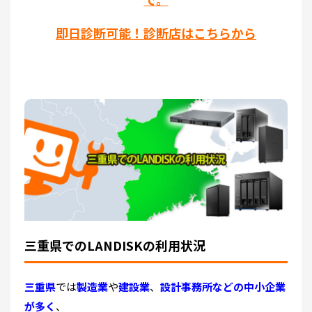
即日診断可能！診断店はこちらから
三重県でのLANDISKの利用状況
三重県
では
製造業
や
建設業
、
設計事務所などの中小企業
が多く
、