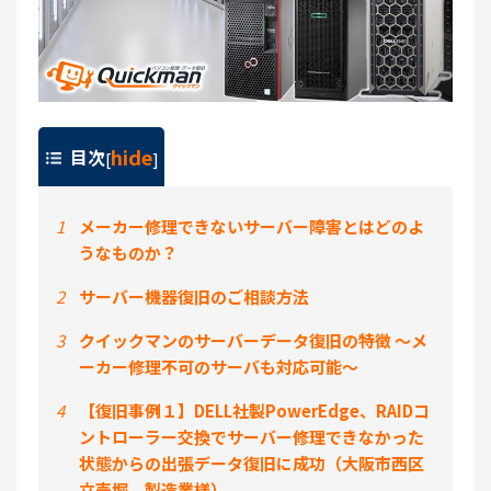
hide
目次
[
]
1
メーカー修理できないサーバー障害とはどのよ
うなものか？
2
サーバー機器復旧のご相談方法
3
クイックマンのサーバーデータ復旧の特徴 ～メ
ーカー修理不可のサーバも対応可能～
4
【復旧事例１】DELL社製PowerEdge、RAIDコ
ントローラー交換でサーバー修理できなかった
状態からの出張データ復旧に成功（大阪市西区
立売堀 製造業様）