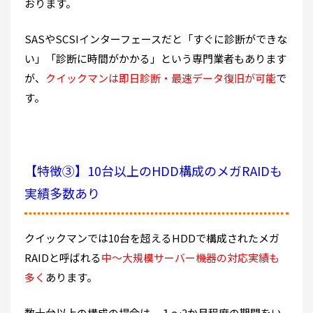
おります。
SASやSCSIインターフェースだと「すぐに診断ができな
い」「診断に時間がかかる」という専門業者もあります
が、
クイックマンは即日診断・最速データ復旧が可能
で
す。
【特徴③】10台以上のHDD構成のメガRAIDも
実績多数あり
クイックマンでは10台を超えるHDDで構成されたメガ
RAIDと呼ばれる
中～大規模サーバー機器の対応実績も
多く
あります。
数十台以上の構成の場合は、１～2か月程度の期間をい