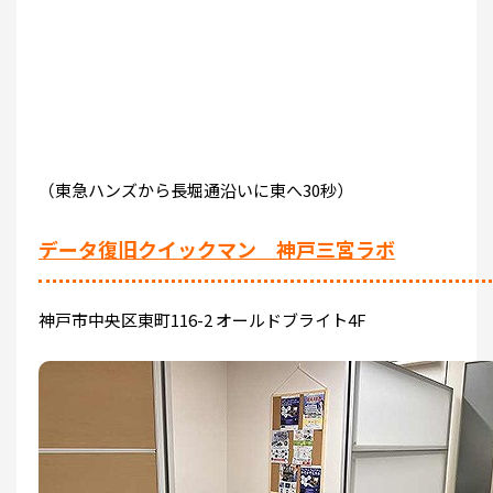
（東急ハンズから長堀通沿いに東へ30秒）
データ復旧クイックマン 神戸三宮ラボ
神戸市中央区東町116-2 オールドブライト4F