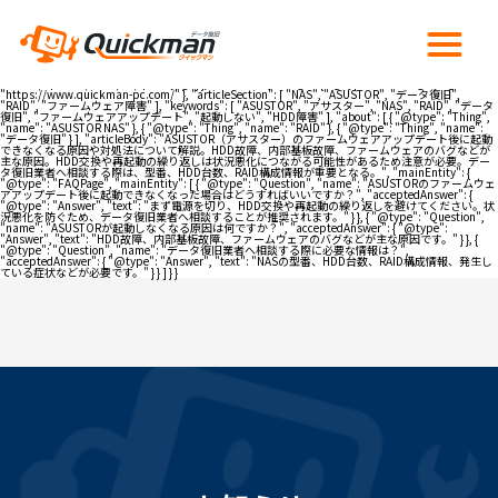
{ "@context": "https://schema.org", "@type": "Article", "headline": "ASUSTOR（アサスター）の
ファームウェアアップデート後起動できない原因と対処法", "description": "ASUSTOR（アサスタ
ー）のファームウェアアップデート後に起動できなくなった場合の原因や、やってはいけない対処
法、データ復旧時の注意点について解説。", "image": [ "https://www.quickman-pc.com/wp-
content/uploads/2023/06/TOP-min.jpg" ], "author": { "@type": "Organization", "name": "デー
タ復旧クイックマン" }, "publisher": { "@type": "Organization", "name": "データ復旧クイックマ
ン", "logo": { "@type": "ImageObject", "url": "https://www.quickman-pc.com/wp-
content/uploads/2022/02/quick.jpg" } }, "mainEntityOfPage": { "@type": "WebPage", "@id":
"https://www.quickman-pc.com/" }, "articleSection": [ "NAS", "ASUSTOR", "データ復旧",
"RAID", "ファームウェア障害" ], "keywords": [ "ASUSTOR", "アサスター", "NAS", "RAID", "データ
復旧", "ファームウェアアップデート", "起動しない", "HDD障害" ], "about": [ { "@type": "Thing",
"name": "ASUSTOR NAS" }, { "@type": "Thing", "name": "RAID" }, { "@type": "Thing", "name":
"データ復旧" } ], "articleBody": "ASUSTOR（アサスター）のファームウェアアップデート後に起動
できなくなる原因や対処法について解説。HDD故障、内部基板故障、ファームウェアのバグなどが
主な原因。HDD交換や再起動の繰り返しは状況悪化につながる可能性があるため注意が必要。デー
タ復旧業者へ相談する際は、型番、HDD台数、RAID構成情報が重要となる。", "mainEntity": {
"@type": "FAQPage", "mainEntity": [ { "@type": "Question", "name": "ASUSTORのファームウェ
アアップデート後に起動できなくなった場合はどうすればいいですか？", "acceptedAnswer": {
"@type": "Answer", "text": "まず電源を切り、HDD交換や再起動の繰り返しを避けてください。状
況悪化を防ぐため、データ復旧業者へ相談することが推奨されます。" } }, { "@type": "Question",
"name": "ASUSTORが起動しなくなる原因は何ですか？", "acceptedAnswer": { "@type":
"Answer", "text": "HDD故障、内部基板故障、ファームウェアのバグなどが主な原因です。" } }, {
"@type": "Question", "name": "データ復旧業者へ相談する際に必要な情報は？",
"acceptedAnswer": { "@type": "Answer", "text": "NASの型番、HDD台数、RAID構成情報、発生し
ている症状などが必要です。" } } ] } }