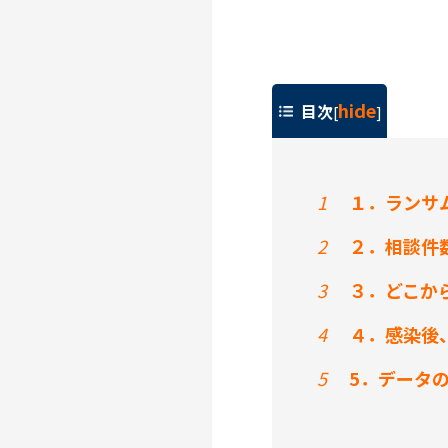
hide
目次
[
]
1
１．ランサ
2
２．相談件
3
３．どこか
4
４．感染後
5
5．データ