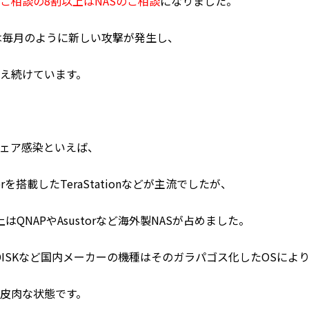
、
ご相談の8割以上はNASのご相談
になりました。
torは毎月のように新しい攻撃が発生し、
え続けています。
ウェア感染といえば、
Serverを搭載したTeraStationなどが主流でしたが、
はQNAPやAsustorなど海外製NASが占めました。
やLANDISKなど国内メーカーの機種はそのガラパゴス化したOSによ
皮肉な状態です。