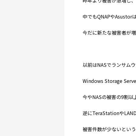
昨年より被害が急増し
中でもQNAPやAsus
今だに新たな被害者が増
以前はNASでランサム
Windows Storage 
今やNASの被害の9割以上
逆にTeraStation
被害件数が少ないという