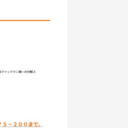
はクイックマン随一の分解ス
７５－２００まで。