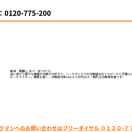
20-775-200
嶌津 篤勝(しまづ あつかつ)
幼い頃から様々な機器の分解が大好きで、ハードディスクの分解組み立てスピードと正確さ
ピードマスター。精度も高く、分解成功率はなんと90%以上！頼れる分解技術者です。
ックマンへのお問い合わせはフリーダイヤル ０１２０-７