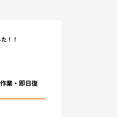
した！！
地作業・即日復