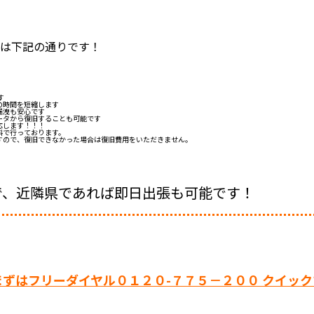
トは下記の通りです！
す
の時間を短縮します
漏洩も安心です
ータから復旧することも可能です
応します！！！
料で行っております。
すので、復旧できなかった場合は復旧費用をいただきません。
で、近隣県であれば即日出張も可能です！
ずはフリーダイヤル０１２０-７７５－２００ クイッ