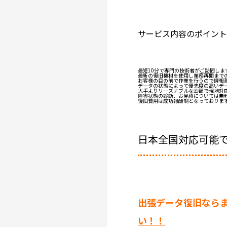
サービス内容のポイン
最短10分で専門の技術者がご訪問しま
最新の復旧機材を使用し業務再開まで
お客様の目の前で作業を行うので情報
データの状態によって優先度の高いデ
大手よりリーズナブルな金額で現地対
障害状態の診断、お見積については無
復旧費用は成功報酬制となっておりま
日本全国対応可能
出張データ復旧ならま
い！！