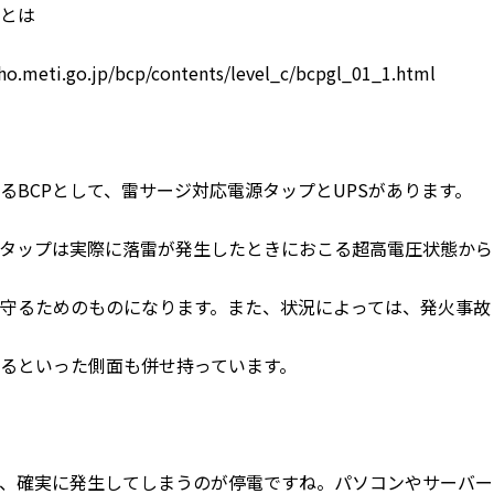
Ｐとは
eti.go.jp/bcp/contents/level_c/bcpgl_01_1.html
るBCPとして、雷サージ対応電源タップとUPSがあります。
タップは実際に落雷が発生したときにおこる超高電圧状態から
を守るためのものになります。また、状況によっては、発火事故
るといった側面も併せ持っています。
、確実に発生してしまうのが停電ですね。パソコンやサーバー