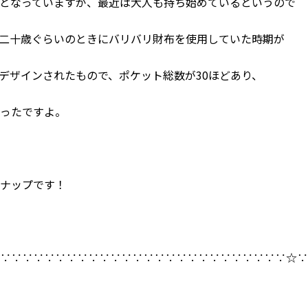
となっていますが、最近は大人も持ち始めているというので
二十歳ぐらいのときにバリバリ財布を使用していた時期が
デザインされたもので、ポケット総数が30ほどあり、
かったですよ。
ンナップです！
∵∵∵∵∵∵∵∵∵∵∵∵∵∵∵∵∵∵∵∵∵∵∵∵∵∵∵☆