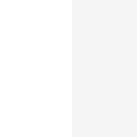
∵
∵
━