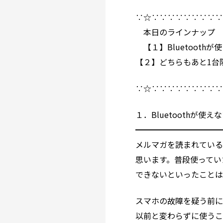
∵☆∵∵∵∵∵∵∵∵
本日のラインナップ
【１】Bluetooth
【２】どちらもあと1台限り！
∵☆∵∵∵∵∵∵∵∵
１．Bluetoothが使
━━━━━━━━━━
メルマガを読まれている方
思います。普段使っていた
できないといったこと
スマホの故障を疑う前
以前と変わらずに使う