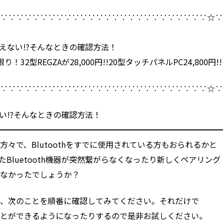
∵∵∵∵∵∵∵∵∵∵∵∵∵∵∵∵∵∵∵∵∵∵∵∵∵∵∵☆
が使えない!?そんなときの確認方法！
32型REGZAが28,000円!!20型タッチパネルPC24,800円!!
∵∵∵∵∵∵∵∵∵∵∵∵∵∵∵∵∵∵∵∵∵∵∵∵∵∵∵☆
えない!?そんなときの確認方法！
━━━━━━━━━━━━━━━━━━━━━━━━━━━━
々で、Blutoothをすでに使用されている方もおられるかと
Bluetooth機器が突然繋がらなくなったり新しくペアリング
はなかったでしょうか？
に、次のことを順番に確認してみてください。それだけで
ことができるようになったりするので是非お試しください。