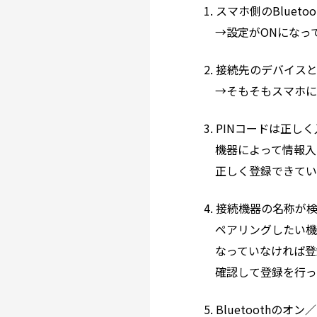
1. スマホ側のBluet
→設定がONになって
2. 接続先のデバイス
→そもそもスマホにペ
3. PINコードは正し
機器によって情報入力
正しく登録できている
4. 接続機器の名称が
ペアリングしたい機器
なっていなければ登録
確認して登録を行っ
5. Bluetoothのオ