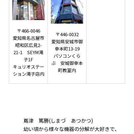
〒466-0046
〒446-0032
愛知県名古屋市
愛知県安城市御
昭和区広見2-
幸本町13-19
21-1 SEYM滝
パソコンくら
子1F
ぶ 安城御幸本
キュリオステー
町教室内
ション滝子店内
嶌津 篤勝(しまづ あつかつ)
幼い頃から様々な機器の分解が大好きで、