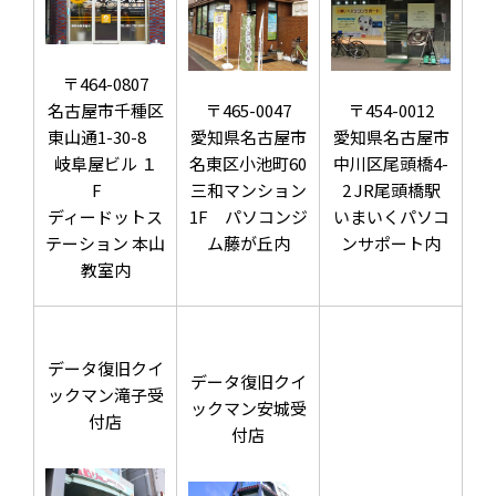
〒464-0807
名古屋市千種区
〒465-0047
〒454-0012
東山通1-30-8
愛知県名古屋市
愛知県名古屋市
岐阜屋ビル １
名東区小池町60
中川区尾頭橋4-
F
三和マンション
2 JR尾頭橋駅
ディードットス
1F パソコンジ
いまいくパソコ
テーション 本山
ム藤が丘内
ンサポート内
教室内
データ復旧クイ
データ復旧クイ
ックマン滝子受
ックマン安城受
付店
付店