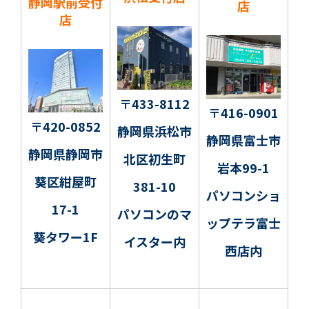
静岡駅前受付
店
店
〒433-8112
〒416-0901
〒420-0852
静岡県浜松市
静岡県富士市
静岡県静岡市
北区初生町
岩本99-1
葵区紺屋町
381-10
パソコンショ
17-1
パソコンのマ
ップテラ富士
葵タワー1F
イスター内
西店内