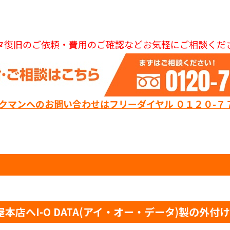
タ復旧のご依頼・費用のご確認などお気軽にご相談くだ
ックマンへのお問い合わせはフリーダイヤル ０１２０-７
へI-O DATA(アイ・オー・データ)製の外付けHD