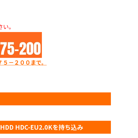
さい。
７５－２００まで。
D HDC-EU2.0Kを持ち込み