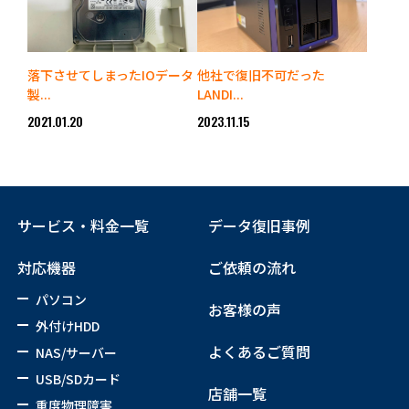
落下させてしまったIOデータ
他社で復旧不可だった
製...
LANDI...
2021.01.20
2023.11.15
サービス・料金一覧
データ復旧事例
対応機器
ご依頼の流れ
パソコン
お客様の声
外付けHDD
よくあるご質問
NAS/サーバー
USB/SDカード
店舗一覧
重度物理障害