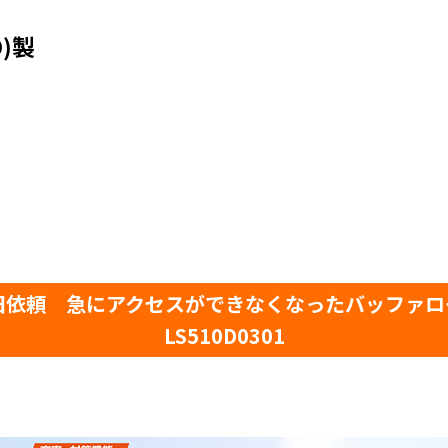
)製
旧依頼 急にアクセスができなくなったバッファロー(BUFF
LS510D0301