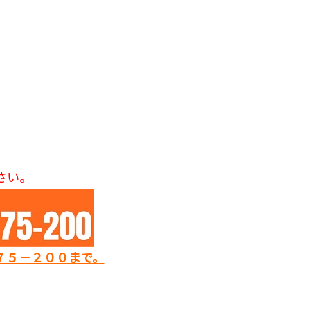
さい。
７５－２００まで。