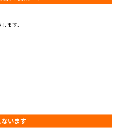
明します。
こないます