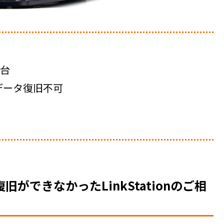
2台
データ復旧不可
できなかったLinkStationのご相