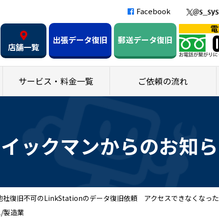
Facebook
出張データ復旧
郵送データ復旧
店舗一覧
サービス・料金一覧
ご依頼の流れ
クイックマンからのお知ら
社復旧不可のLinkStationのデータ復旧依頼 アクセスできなくなった
R1/製造業