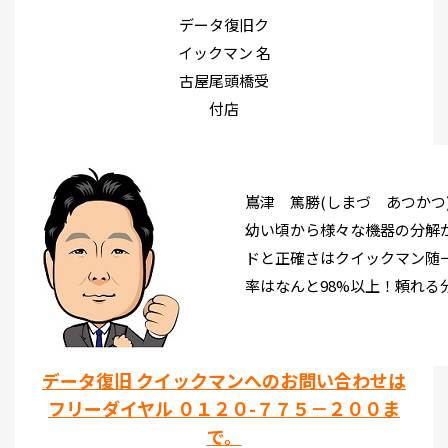
データ復旧ク
イックマン 名
古屋尾頭橋受
付店
嶌津 篤勝(しまづ あつかつ
幼い頃から様々な機器の分解
ドと正確さはクイックマン随
率はなんと98%以上！頼れる
データ復旧 クイックマンへのお問い合わせは
フリーダイヤル ０１２０-７７５－２００ま
で。