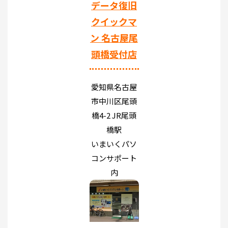
データ復旧
クイックマ
ン 名古屋尾
頭橋受付店
愛知県名古屋
市中川区尾頭
橋4-2 JR尾頭
橋駅
いまいくパソ
コンサポート
内