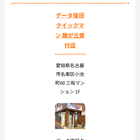
データ復旧
クイックマ
ン 藤が丘受
付店
愛知県名古屋
市名東区小池
町60 三和マン
ション 1F