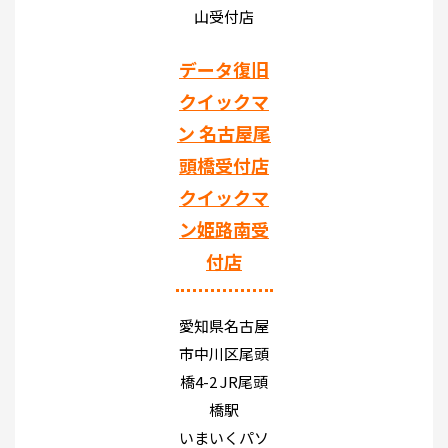
山受付店
データ復旧
クイックマ
ン 名古屋尾
頭橋受付店
クイックマ
ン姫路南受
付店
愛知県名古屋
市中川区尾頭
橋4-2 JR尾頭
橋駅
いまいくパソ