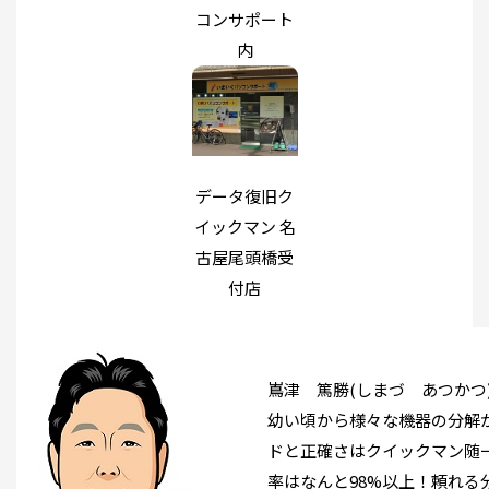
コンサポート
内
データ復旧ク
イックマン 名
古屋尾頭橋受
付店
嶌津 篤勝(しまづ あつかつ
幼い頃から様々な機器の分解
ドと正確さはクイックマン随
率はなんと98%以上！頼れる