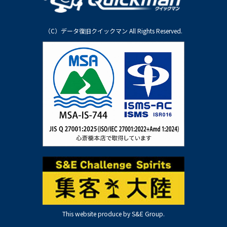
（C）データ復旧クイックマン All Rights Reserved.
This website produce by S&E Group.