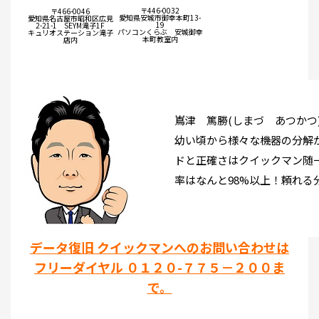
〒446-0032
〒466-0046
愛知県安城市御幸本町13-
愛知県名古屋市昭和区広見
19
2-21-1 SEYM滝子1F
パソコンくらぶ 安城御幸
キュリオステーション滝子
本町教室内
店内
嶌津 篤勝(しまづ あつかつ
幼い頃から様々な機器の分解
ドと正確さはクイックマン随
率はなんと98%以上！頼れる
データ復旧 クイックマンへのお問い合わせは
フリーダイヤル ０１２０-７７５－２００ま
で。