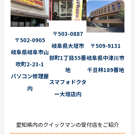
〒503-0887
〒502-0905
〒509-9131
岐阜県大垣市
岐阜県岐阜市山
岐阜県中津川市
郭町1丁目55番
吹町2-23-1
千旦林189番地
地
パソコン修理屋
スマフォドクタ
内
ー大垣店内
愛知県内のクイックマンの受付店をご紹介