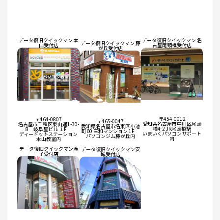
データ復旧クイックマン 本
データ復旧クイックマン 名
データ復旧クイックマン 藤
山受付店
古屋尾頭橋受付店
が丘受付店
〒454-0012
〒464-0807
〒465-0047
愛知県名古屋市中川区尾頭
名古屋市千種区東山通1-30-
愛知県名古屋市名東区小池
橋4-2 JR尾頭橋駅
8 岐阜屋ビル １F
町60 三和マンション 1F
いまいくパソコンサポート
ディードットステーション
パソコンジム藤が丘内
内
本山教室内
データ復旧クイックマン滝
データ復旧クイックマン安
子受付店
城受付店