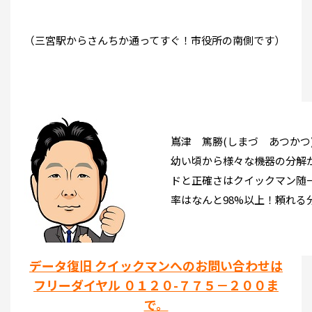
（三宮駅からさんちか通ってすぐ！市役所の南側です）
嶌津 篤勝(しまづ あつかつ
幼い頃から様々な機器の分解
ドと正確さはクイックマン随
率はなんと98%以上！頼れる
データ復旧 クイックマンへのお問い合わせは
フリーダイヤル ０１２０-７７５－２００ま
で。