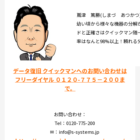
嶌津 篤勝(しまづ あつかつ
幼い頃から様々な機器の分解
ドと正確さはクイックマン随
率はなんと98%以上！頼れる
データ復旧 クイックマンへのお問い合わせは
フリーダイヤル ０１２０-７７５－２００ま
で。
お問い合わせ：
Tel：0120-775-200
✉：info@s-systems.jp