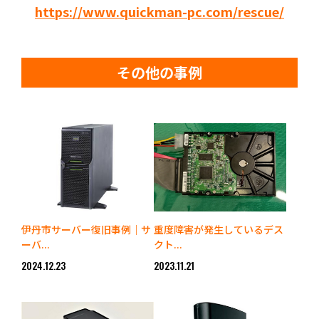
https://www.quickman-pc.com/rescue/
その他の事例
伊丹市サーバー復旧事例｜サ
重度障害が発生しているデス
ーバ...
クト...
2024.12.23
2023.11.21