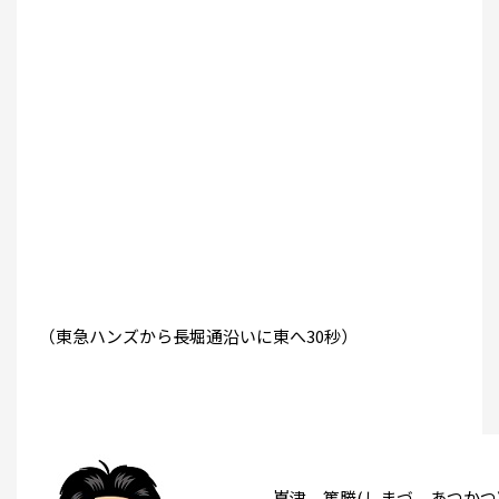
（東急ハンズから長堀通沿いに東へ30秒）
嶌津 篤勝(しまづ あつかつ