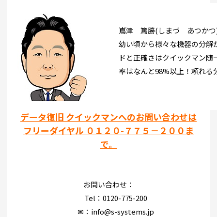
嶌津 篤勝(しまづ あつかつ
幼い頃から様々な機器の分解
ドと正確さはクイックマン随
率はなんと98%以上！頼れる
データ復旧 クイックマンへのお問い合わせは
フリーダイヤル ０１２０-７７５－２００ま
で。
お問い合わせ：
Tel：0120-775-200
✉：info@s-systems.jp